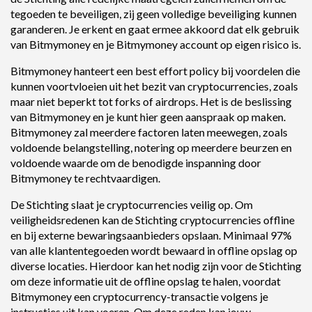
tegoeden te beveiligen, zij geen volledige beveiliging kunnen
garanderen. Je erkent en gaat ermee akkoord dat elk gebruik
van Bitmymoney en je Bitmymoney account op eigen risico is.
Bitmymoney hanteert een best effort policy bij voordelen die
kunnen voortvloeien uit het bezit van cryptocurrencies, zoals
maar niet beperkt tot forks of airdrops. Het is de beslissing
van Bitmymoney en je kunt hier geen aanspraak op maken.
Bitmymoney zal meerdere factoren laten meewegen, zoals
voldoende belangstelling, notering op meerdere beurzen en
voldoende waarde om de benodigde inspanning door
Bitmymoney te rechtvaardigen.
De Stichting slaat je cryptocurrencies veilig op. Om
veiligheidsredenen kan de Stichting cryptocurrencies offline
en bij externe bewaringsaanbieders opslaan. Minimaal 97%
van alle klantentegoeden wordt bewaard in offline opslag op
diverse locaties. Hierdoor kan het nodig zijn voor de Stichting
om deze informatie uit de offline opslag te halen, voordat
Bitmymoney een cryptocurrency-transactie volgens je
instructies uit kan voeren. Om deze reden kan jouw