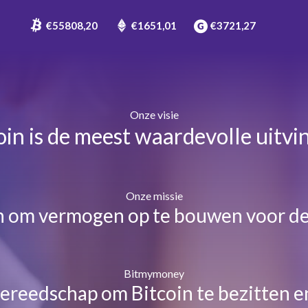
€
55808,20
€
1651,01
€
3721,27
Onze visie
oin is de meest waardevolle uitvi
Onze missie
n om vermogen op te bouwen voor d
Bitmymoney
gereedschap om Bitcoin te bezitten e