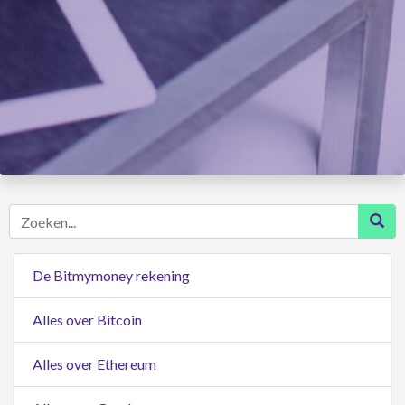
Zoeken...
De Bitmymoney rekening
Alles over Bitcoin
Alles over Ethereum