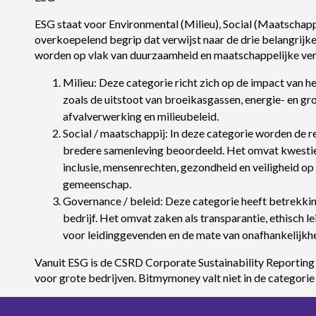
ESG staat voor Environmental (Milieu), Social (Maatschappi
overkoepelend begrip dat verwijst naar de drie belangrij
worden op vlak van duurzaamheid en maatschappelijke ver
Milieu: Deze categorie richt zich op de impact van h
zoals de uitstoot van broeikasgassen, energie- en g
afvalverwerking en milieubeleid.
Social / maatschappij: In deze categorie worden de re
bredere samenleving beoordeeld. Het omvat kwesties
inclusie, mensenrechten, gezondheid en veiligheid op
gemeenschap.
Governance / beleid: Deze categorie heeft betrekkin
bedrijf. Het omvat zaken als transparantie, ethisch l
voor leidinggevenden en de mate van onafhankelijkhe
Vanuit ESG is de CSRD Corporate Sustainability Reporting D
voor grote bedrijven. Bitmymoney valt niet in de categori