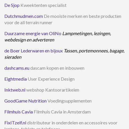
De Sjop
Kweektenten specialist
Dutchmudmen.
com
De mooiste merken en beste producten
voor de all terrain runner
Duurzame energie van OliNo
Lampmetingen, lezingen,
webdesign en adverteren
de Boer Lederwaren en bijoux
Tassen, portemonnees, bagage,
sieraden
dashcams.eu
dascam kopen en inbouwen
Eightmedia
User Experience Design
Inktweb.nl
webshop Kantoorartikelen
GoodGame Nutrition
Voedingsupplementen
Filmhuis Cavia
Filmhuis Cavia in Amsterdam
FixITzelf.nl
distributeur in onderdelen en accessoires voor
laptops, tablets en telefoons