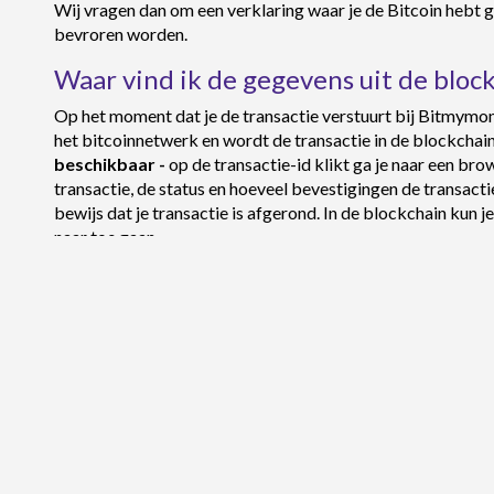
Wij vragen dan om een verklaring waar je de Bitcoin hebt 
bevroren worden.
Waar vind ik de gegevens uit de bloc
Op het moment dat je de transactie verstuurt bij Bitmym
het bitcoinnetwerk en wordt de transactie in de blockchai
beschikbaar -
op de transactie-id klikt ga je naar een bro
transactie, de status en hoeveel bevestigingen de transactie
bewijs dat je transactie is afgerond. In de blockchain kun 
naar toe gaan.
Storten / deposit Bitcoin
Je kunt alleen Bitcoin storten in je Bitmymoney account. Et
Staat je vraag er niet bij?
Neem contact met
ons op
.