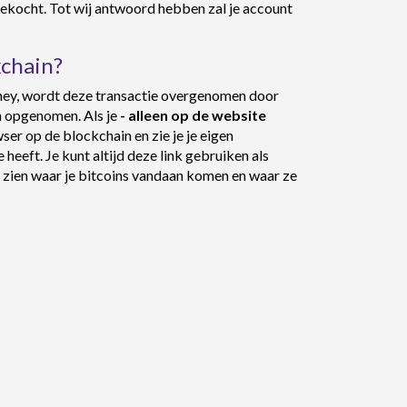
gekocht. Tot wij antwoord hebben zal je account
kchain?
oney, wordt deze transactie overgenomen door
n opgenomen. Als je
- alleen op de website
wser op de blockchain en zie je je eigen
 heeft. Je kunt altijd deze link gebruiken als
je zien waar je bitcoins vandaan komen en waar ze
hereum en Goud kun je niet storten in je account.