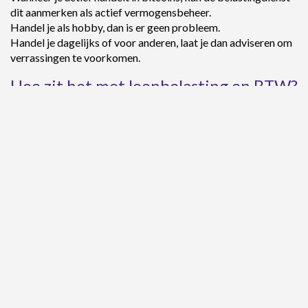
dit aanmerken als actief vermogensbeheer.
Handel je als hobby, dan is er geen probleem.
Handel je dagelijks of voor anderen, laat je dan adviseren om
verrassingen te voorkomen.
Hoe zit het met loonbelasting en BTW?
Loonbelasting wordt alleen geheven over loon. Dus als je je
loon uitgekeerd krijgt in Bitcoin (of een andere crypto), zal
hier loonbelasting over worden geheven.
De aan- en verkoop van Bitcoin en alle andere
cryptovaluta zijn vrijgesteld van BTW.
Over Bitmymoney
Jij beheert je geld. Wij houden je account veilig.
Bitmymoney ondersteunt Bitcoin, Goud en Ethereum.