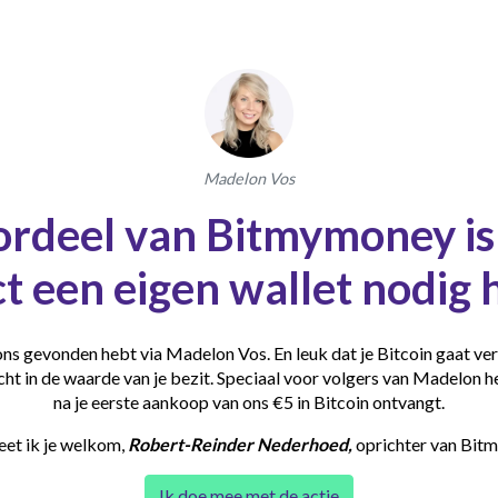
Madelon Vos
rdeel van Bitmymoney is 
ct een eigen wallet nodig h
 ons gevonden hebt via Madelon Vos. En leuk dat je Bitcoin gaat v
ht in de waarde van je bezit. Speciaal voor volgers van Madelon h
na je eerste aankoop van ons €5 in Bitcoin ontvangt.
eet ik je welkom,
Robert-Reinder Nederhoed,
oprichter van Bit
Ik doe mee met de actie