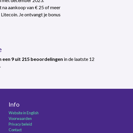
en met december 2023.
 na aankoop van € 25 of meer
 Litecoin. Je ontvangt je bonus
e
 een 9 uit 215 beoordelingen
in de laatste 12
.
Info
Website in English
Voorwaarden
Privacy beleid
Contact