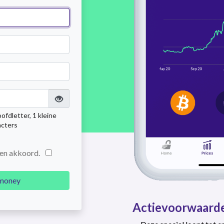
ofdletter, 1 kleine
acters
en akkoord.
ymoney
Actievoorwaard