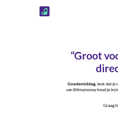
“Groot voo
dire
Goedemiddag,
leuk dat je
van Bitmymoney houd je inzic
Graag h