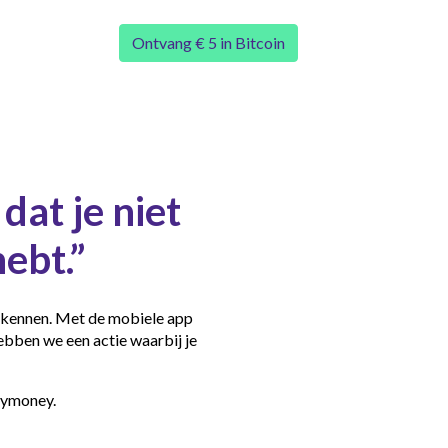
Ontvang € 5 in Bitcoin
dat je niet
ebt.”
erkennen. Met de mobiele app
ebben we een actie waarbij je
mymoney.