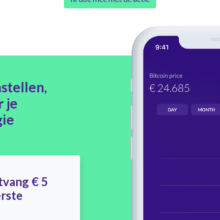
stellen,
 je
gie
tvang € 5
erste